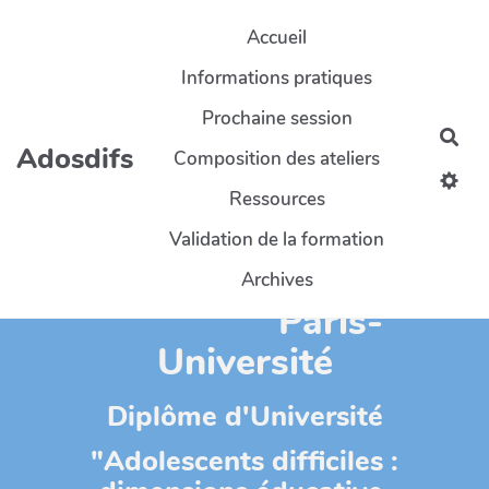
Aller au contenu principal
Accueil
Informations pratiques
Prochaine session
Rec
Adosdifs
Composition des ateliers
Ressources
Validation de la formation
CY-Cergy-
Archives
Paris-
Université
Diplôme d'Université
"Adolescents difficiles :