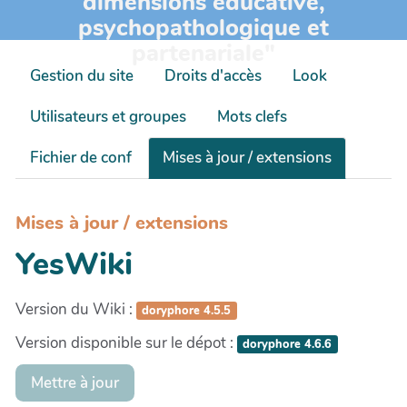
dimensions éducative,
psychopathologique et
partenariale"
Gestion du site
Droits d'accès
Look
Utilisateurs et groupes
Mots clefs
Fichier de conf
Mises à jour / extensions
Mises à jour / extensions
YesWiki
Version du Wiki :
doryphore 4.5.5
Version disponible sur le dépot :
doryphore 4.6.6
Mettre à jour