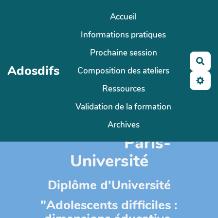
Aller au contenu principal
Accueil
Informations pratiques
Prochaine session
Rec
Adosdifs
Composition des ateliers
Ressources
Validation de la formation
CY-Cergy-
Archives
Paris-
Université
Diplôme d'Université
"Adolescents difficiles :