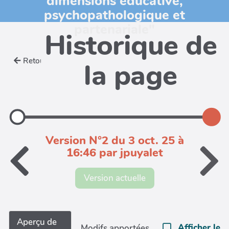
dimensions éducative,
psychopathologique et
partenariale"
Historique de
Retour
la page
Version N°2 du 3 oct. 25 à
16:46 par jpuyalet
Version actuelle
Aperçu de
Afficher le
Modifs apportées