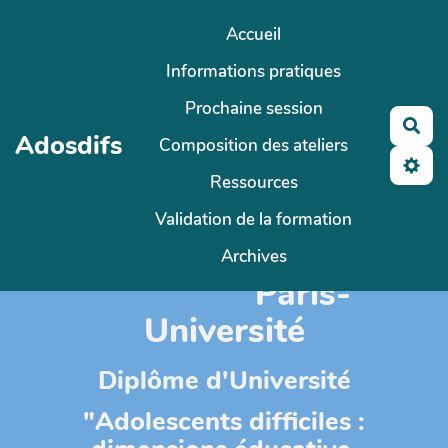
Aller au contenu principal
Accueil
Informations pratiques
Prochaine session
Rec
Adosdifs
Composition des ateliers
Ressources
Validation de la formation
CY-Cergy-
Archives
Paris-
Université
Diplôme d'Université
"Adolescents difficiles :