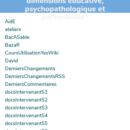
dimensions éducative,
psychopathologique et
partenariale"
AidE
ateliers
BacASable
BazaR
CoursUtilisationYesWiki
David
DerniersChangements
DerniersChangementsRSS
DerniersCommentaires
docsIntervenantS1
docsIntervenantS2
docsIntervenantS3
docsIntervenantS4
docsIntervenantS5