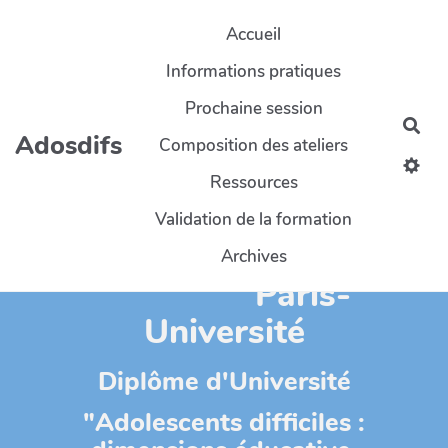
Aller au contenu principal
Accueil
Informations pratiques
Prochaine session
Rec
Adosdifs
Composition des ateliers
Ressources
Validation de la formation
CY-Cergy-
Archives
Paris-
Université
Diplôme d'Université
"Adolescents difficiles :