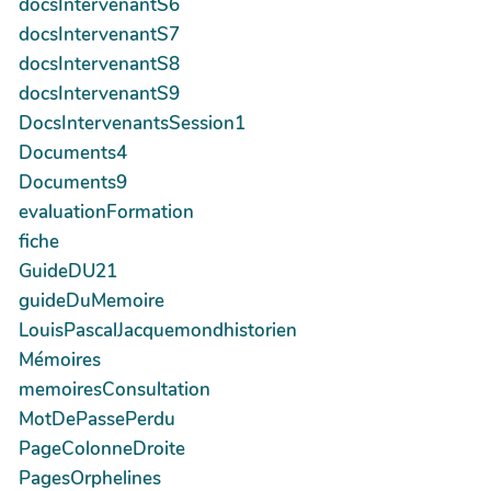
docsIntervenantS6
docsIntervenantS7
docsIntervenantS8
docsIntervenantS9
DocsIntervenantsSession1
Documents4
Documents9
evaluationFormation
fiche
GuideDU21
guideDuMemoire
LouisPascalJacquemondhistorien
Mémoires
memoiresConsultation
MotDePassePerdu
PageColonneDroite
PagesOrphelines