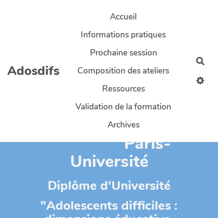
Aller au contenu principal
Accueil
Informations pratiques
Prochaine session
Rec
Adosdifs
Composition des ateliers
Ressources
Validation de la formation
CY-Cergy-
Archives
Paris-
Université
Diplôme d'Université
"Adolescents difficiles :