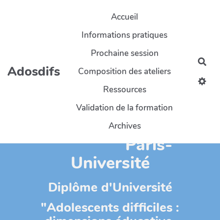
Aller au contenu principal
Accueil
Informations pratiques
Prochaine session
Rec
Adosdifs
Composition des ateliers
Ressources
Validation de la formation
CY-Cergy-
Archives
Paris-
Université
Diplôme d'Université
"Adolescents difficiles :